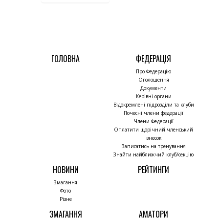
ГОЛОВНА
ФЕДЕРАЦІЯ
Про Федерацію
Оголошення
Документи
Керівні органи
Відокремлені підрозділи та клуби
Почесні члени федерації
Члени Федерації
Оплатити щорічний членський
внесок
Записатись на тренування
Знайти найближчий клуб/секцію
НОВИНИ
РЕЙТИНГИ
Змагання
Фото
Різне
ЗМАГАННЯ
АМАТОРИ