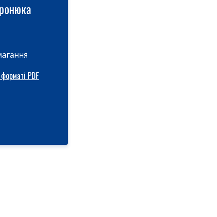
иронюка
магання
 форматі PDF