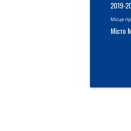
2019-2
Місце п
Місто М