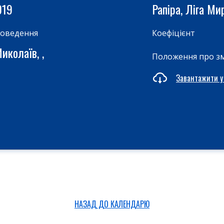
019
Рапіра, Ліга М
роведення
Коефіцієнт
иколаїв, ,
Положення про з
Завантажити у
НАЗАД ДО КАЛЕНДАРЮ