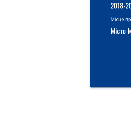
2018-2
Місце п
Місто М