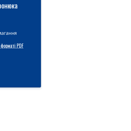
иронюка
магання
 форматі PDF