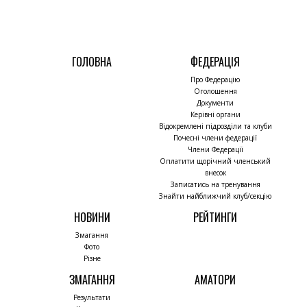
ГОЛОВНА
ФЕДЕРАЦІЯ
Про Федерацію
Оголошення
Документи
Керівні органи
Відокремлені підрозділи та клуби
Почесні члени федерації
Члени Федерації
Оплатити щорічний членський
внесок
Записатись на тренування
Знайти найближчий клуб/секцію
НОВИНИ
РЕЙТИНГИ
Змагання
Фото
Різне
ЗМАГАННЯ
АМАТОРИ
Результати