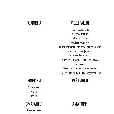
ГОЛОВНА
ФЕДЕРАЦІЯ
Про Федерацію
Оголошення
Документи
Керівні органи
Відокремлені підрозділи та клуби
Почесні члени федерації
Члени Федерації
Оплатити щорічний членський
внесок
Записатись на тренування
Знайти найближчий клуб/секцію
НОВИНИ
РЕЙТИНГИ
Змагання
Фото
Різне
ЗМАГАННЯ
АМАТОРИ
Результати