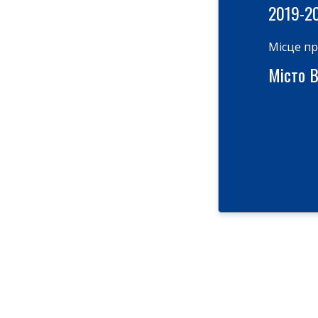
2019-2
Місце п
Місто В