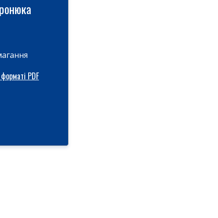
иронюка
магання
 форматі PDF