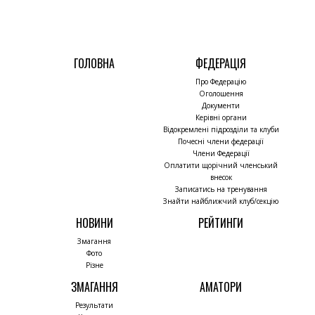
ГОЛОВНА
ФЕДЕРАЦІЯ
Про Федерацію
Оголошення
Документи
Керівні органи
Відокремлені підрозділи та клуби
Почесні члени федерації
Члени Федерації
Оплатити щорічний членський
внесок
Записатись на тренування
Знайти найближчий клуб/секцію
НОВИНИ
РЕЙТИНГИ
Змагання
Фото
Різне
ЗМАГАННЯ
АМАТОРИ
Результати