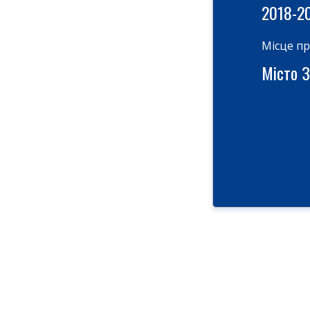
2018-2
Місце п
Місто З