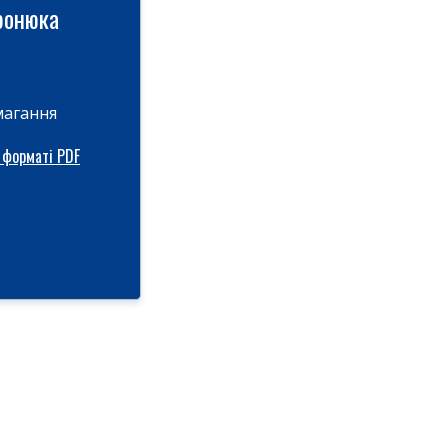
ронюка
магання
 форматі PDF