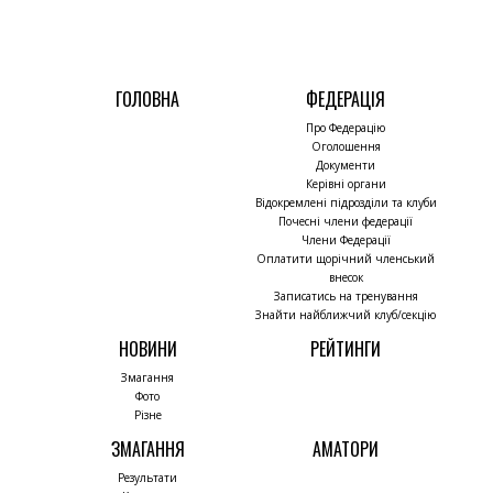
ГОЛОВНА
ФЕДЕРАЦІЯ
Про Федерацію
Оголошення
Документи
Керівні органи
Відокремлені підрозділи та клуби
Почесні члени федерації
Члени Федерації
Оплатити щорічний членський
внесок
Записатись на тренування
Знайти найближчий клуб/секцію
НОВИНИ
РЕЙТИНГИ
Змагання
Фото
Різне
ЗМАГАННЯ
АМАТОРИ
Результати