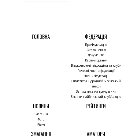
ГОЛОВНА
ФЕДЕРАЦІЯ
Про Федерацію
Оголошення
Документи
Керівні органи
Відокремлені підрозділи та клуби
Почесні члени федерації
Члени Федерації
Оплатити щорічний членський
внесок
Записатись на тренування
Знайти найближчий клуб/секцію
НОВИНИ
РЕЙТИНГИ
Змагання
Фото
Різне
ЗМАГАННЯ
АМАТОРИ