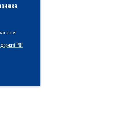
иронюка
магання
 форматі PDF