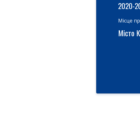
2020-2
Місце п
Місто Ки