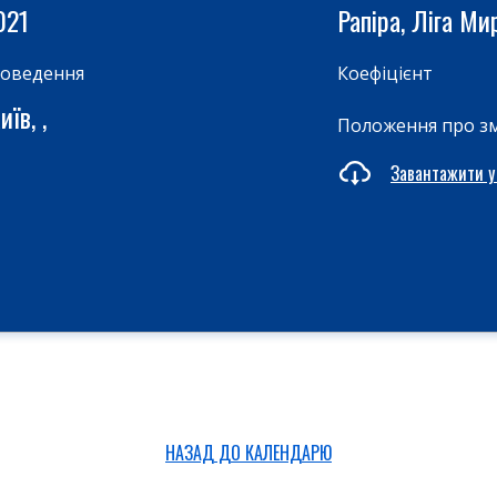
021
Рапіра, Ліга М
роведення
Коефіцієнт
їв, ,
Положення про з
Завантажити у
НАЗАД ДО КАЛЕНДАРЮ