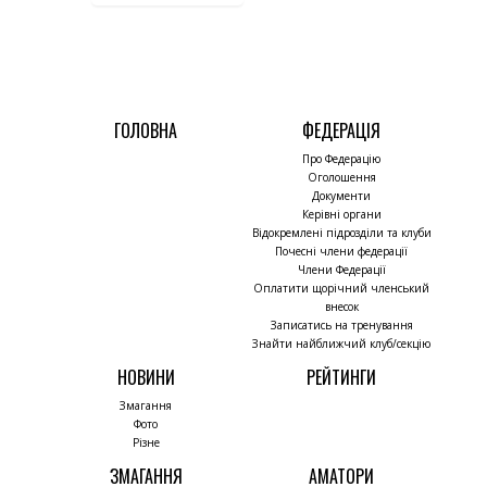
ГОЛОВНА
ФЕДЕРАЦІЯ
Про Федерацію
Оголошення
Документи
Керівні органи
Відокремлені підрозділи та клуби
Почесні члени федерації
Члени Федерації
Оплатити щорічний членський
внесок
Записатись на тренування
Знайти найближчий клуб/секцію
НОВИНИ
РЕЙТИНГИ
Змагання
Фото
Різне
ЗМАГАННЯ
АМАТОРИ