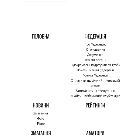
ГОЛОВНА
ФЕДЕРАЦІЯ
Про Федерацію
Оголошення
Документи
Керівні органи
Відокремлені підрозділи та клуби
Почесні члени федерації
Члени Федерації
Оплатити щорічний членський
внесок
Записатись на тренування
Знайти найближчий клуб/секцію
НОВИНИ
РЕЙТИНГИ
Змагання
Фото
Різне
ЗМАГАННЯ
АМАТОРИ