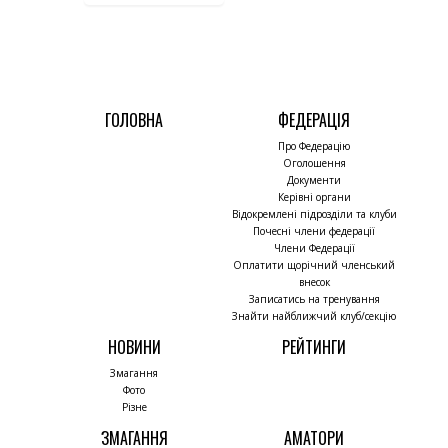
ГОЛОВНА
ФЕДЕРАЦІЯ
Про Федерацію
Оголошення
Документи
Керівні органи
Відокремлені підрозділи та клуби
Почесні члени федерації
Члени Федерації
Оплатити щорічний членський
внесок
Записатись на тренування
Знайти найближчий клуб/секцію
НОВИНИ
РЕЙТИНГИ
Змагання
Фото
Різне
ЗМАГАННЯ
АМАТОРИ