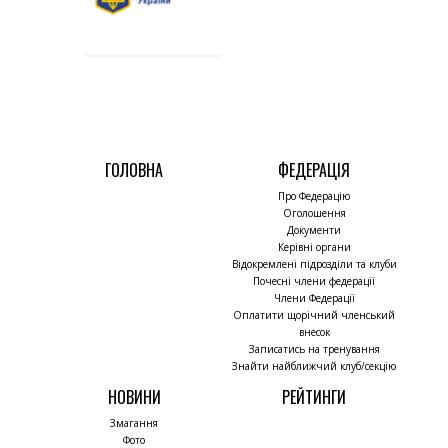
ГОЛОВНА
ФЕДЕРАЦІЯ
Про Федерацію
Оголошення
Документи
Керівні органи
Відокремлені підрозділи та клуби
Почесні члени федерації
Члени Федерації
Оплатити щорічний членський
внесок
Записатись на тренування
Знайти найближчий клуб/секцію
НОВИНИ
РЕЙТИНГИ
Змагання
Фото