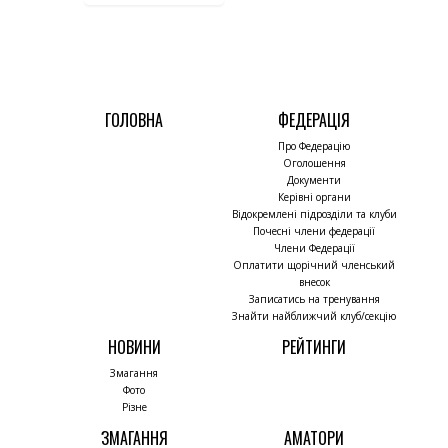
ГОЛОВНА
ФЕДЕРАЦІЯ
Про Федерацію
Оголошення
Документи
Керівні органи
Відокремлені підрозділи та клуби
Почесні члени федерації
Члени Федерації
Оплатити щорічний членський
внесок
Записатись на тренування
Знайти найближчий клуб/секцію
НОВИНИ
РЕЙТИНГИ
Змагання
Фото
Різне
ЗМАГАННЯ
АМАТОРИ