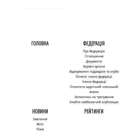
ГОЛОВНА
ФЕДЕРАЦІЯ
Про Федерацію
Оголошення
Документи
Керівні органи
Відокремлені підрозділи та клуби
Почесні члени федерації
Члени Федерації
Оплатити щорічний членський
внесок
Записатись на тренування
Знайти найближчий клуб/секцію
НОВИНИ
РЕЙТИНГИ
Змагання
Фото
Різне