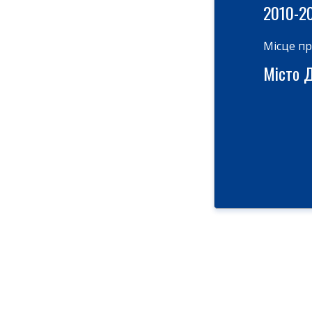
2010-2
Місце п
Місто Д