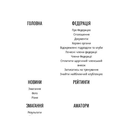
ГОЛОВНА
ФЕДЕРАЦІЯ
Про Федерацію
Оголошення
Документи
Керівні органи
Відокремлені підрозділи та клуби
Почесні члени федерації
Члени Федерації
Оплатити щорічний членський
внесок
Записатись на тренування
Знайти найближчий клуб/секцію
НОВИНИ
РЕЙТИНГИ
Змагання
Фото
Різне
ЗМАГАННЯ
АМАТОРИ
Результати