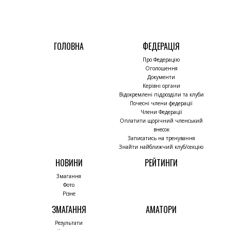
ГОЛОВНА
ФЕДЕРАЦІЯ
Про Федерацію
Оголошення
Документи
Керівні органи
Відокремлені підрозділи та клуби
Почесні члени федерації
Члени Федерації
Оплатити щорічний членський
внесок
Записатись на тренування
Знайти найближчий клуб/секцію
НОВИНИ
РЕЙТИНГИ
Змагання
Фото
Різне
ЗМАГАННЯ
АМАТОРИ
Результати