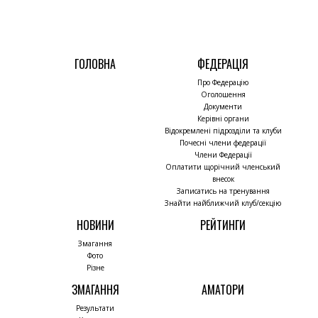
ГОЛОВНА
ФЕДЕРАЦІЯ
Про Федерацію
Оголошення
Документи
Керівні органи
Відокремлені підрозділи та клуби
Почесні члени федерації
Члени Федерації
Оплатити щорічний членський
внесок
Записатись на тренування
Знайти найближчий клуб/секцію
НОВИНИ
РЕЙТИНГИ
Змагання
Фото
Різне
ЗМАГАННЯ
АМАТОРИ
Результати