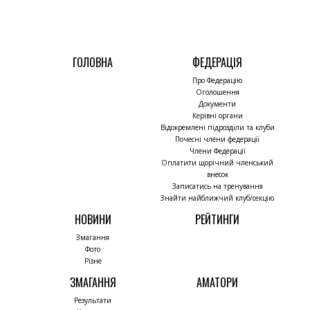
ГОЛОВНА
ФЕДЕРАЦІЯ
Про Федерацію
Оголошення
Документи
Керівні органи
Відокремлені підрозділи та клуби
Почесні члени федерації
Члени Федерації
Оплатити щорічний членський
внесок
Записатись на тренування
Знайти найближчий клуб/секцію
НОВИНИ
РЕЙТИНГИ
Змагання
Фото
Різне
ЗМАГАННЯ
АМАТОРИ
Результати