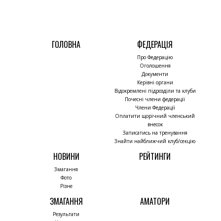
ГОЛОВНА
ФЕДЕРАЦІЯ
Про Федерацію
Оголошення
Документи
Керівні органи
Відокремлені підрозділи та клуби
Почесні члени федерації
Члени Федерації
Оплатити щорічний членський
внесок
Записатись на тренування
Знайти найближчий клуб/секцію
НОВИНИ
РЕЙТИНГИ
Змагання
Фото
Різне
ЗМАГАННЯ
АМАТОРИ
Результати