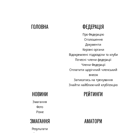
ГОЛОВНА
ФЕДЕРАЦІЯ
Про Федерацію
Оголошення
Документи
Керівні органи
Відокремлені підрозділи та клуби
Почесні члени федерації
Члени Федерації
Оплатити щорічний членський
внесок
Записатись на тренування
Знайти найближчий клуб/секцію
НОВИНИ
РЕЙТИНГИ
Змагання
Фото
Різне
ЗМАГАННЯ
АМАТОРИ
Результати