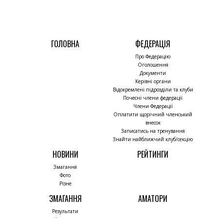
ГОЛОВНА
ФЕДЕРАЦІЯ
Про Федерацію
Оголошення
Документи
Керівні органи
Відокремлені підрозділи та клуби
Почесні члени федерації
Члени Федерації
Оплатити щорічний членський
внесок
Записатись на тренування
Знайти найближчий клуб/секцію
НОВИНИ
РЕЙТИНГИ
Змагання
Фото
Різне
ЗМАГАННЯ
АМАТОРИ
Результати