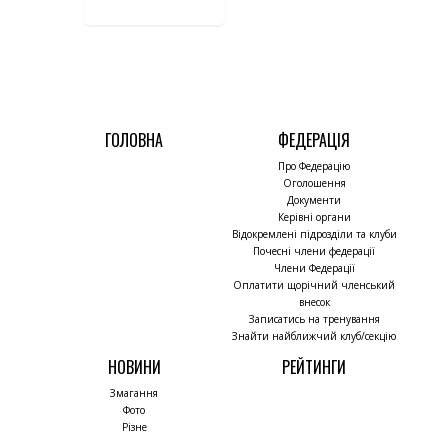
ГОЛОВНА
ФЕДЕРАЦІЯ
Про Федерацію
Оголошення
Документи
Керівні органи
Відокремлені підрозділи та клуби
Почесні члени федерації
Члени Федерації
Оплатити щорічний членський
внесок
Записатись на тренування
Знайти найближчий клуб/секцію
НОВИНИ
РЕЙТИНГИ
Змагання
Фото
Різне