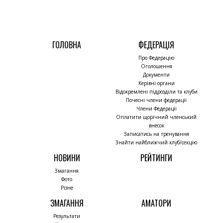
ГОЛОВНА
ФЕДЕРАЦІЯ
Про Федерацію
Оголошення
Документи
Керівні органи
Відокремлені підрозділи та клуби
Почесні члени федерації
Члени Федерації
Оплатити щорічний членський
внесок
Записатись на тренування
Знайти найближчий клуб/секцію
НОВИНИ
РЕЙТИНГИ
Змагання
Фото
Різне
ЗМАГАННЯ
АМАТОРИ
Результати