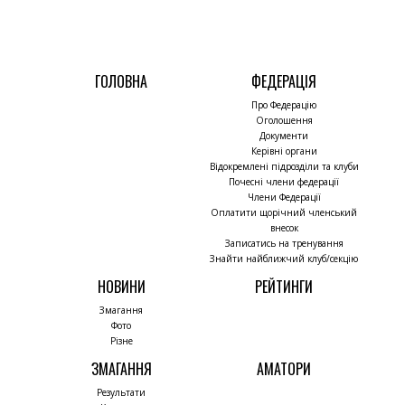
ГОЛОВНА
ФЕДЕРАЦІЯ
Про Федерацію
Оголошення
Документи
Керівні органи
Відокремлені підрозділи та клуби
Почесні члени федерації
Члени Федерації
Оплатити щорічний членський
внесок
Записатись на тренування
Знайти найближчий клуб/секцію
НОВИНИ
РЕЙТИНГИ
Змагання
Фото
Різне
ЗМАГАННЯ
АМАТОРИ
Результати