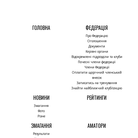
ГОЛОВНА
ФЕДЕРАЦІЯ
Про Федерацію
Оголошення
Документи
Керівні органи
Відокремлені підрозділи та клуби
Почесні члени федерації
Члени Федерації
Оплатити щорічний членський
внесок
Записатись на тренування
Знайти найближчий клуб/секцію
НОВИНИ
РЕЙТИНГИ
Змагання
Фото
Різне
ЗМАГАННЯ
АМАТОРИ
Результати