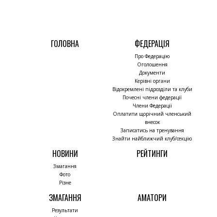
ГОЛОВНА
ФЕДЕРАЦІЯ
Про Федерацію
Оголошення
Документи
Керівні органи
Відокремлені підрозділи та клуби
Почесні члени федерації
Члени Федерації
Оплатити щорічний членський
внесок
Записатись на тренування
Знайти найближчий клуб/секцію
НОВИНИ
РЕЙТИНГИ
Змагання
Фото
Різне
ЗМАГАННЯ
АМАТОРИ
Результати