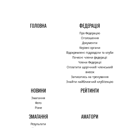
ГОЛОВНА
ФЕДЕРАЦІЯ
Про Федерацію
Оголошення
Документи
Керівні органи
Відокремлені підрозділи та клуби
Почесні члени федерації
Члени Федерації
Оплатити щорічний членський
внесок
Записатись на тренування
Знайти найближчий клуб/секцію
НОВИНИ
РЕЙТИНГИ
Змагання
Фото
Різне
ЗМАГАННЯ
АМАТОРИ
Результати