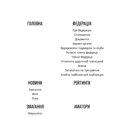
ГОЛОВНА
ФЕДЕРАЦІЯ
Про Федерацію
Оголошення
Документи
Керівні органи
Відокремлені підрозділи та клуби
Почесні члени федерації
Члени Федерації
Оплатити щорічний членський
внесок
Записатись на тренування
Знайти найближчий клуб/секцію
НОВИНИ
РЕЙТИНГИ
Змагання
Фото
Різне
ЗМАГАННЯ
АМАТОРИ
Результати