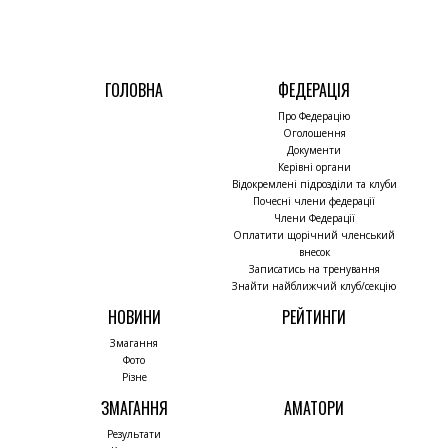
ГОЛОВНА
ФЕДЕРАЦІЯ
Про Федерацію
Оголошення
Документи
Керівні органи
Відокремлені підрозділи та клуби
Почесні члени федерації
Члени Федерації
Оплатити щорічний членський
внесок
Записатись на тренування
Знайти найближчий клуб/секцію
НОВИНИ
РЕЙТИНГИ
Змагання
Фото
Різне
ЗМАГАННЯ
АМАТОРИ
Результати