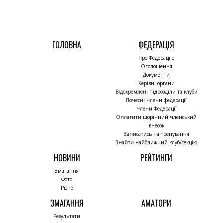
ГОЛОВНА
ФЕДЕРАЦІЯ
Про Федерацію
Оголошення
Документи
Керівні органи
Відокремлені підрозділи та клуби
Почесні члени федерації
Члени Федерації
Оплатити щорічний членський
внесок
Записатись на тренування
Знайти найближчий клуб/секцію
НОВИНИ
РЕЙТИНГИ
Змагання
Фото
Різне
ЗМАГАННЯ
АМАТОРИ
Результати