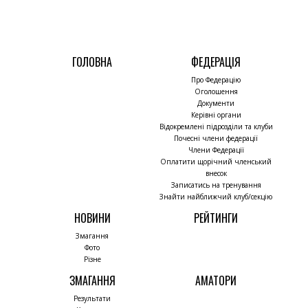
ГОЛОВНА
ФЕДЕРАЦІЯ
Про Федерацію
Оголошення
Документи
Керівні органи
Відокремлені підрозділи та клуби
Почесні члени федерації
Члени Федерації
Оплатити щорічний членський
внесок
Записатись на тренування
Знайти найближчий клуб/секцію
НОВИНИ
РЕЙТИНГИ
Змагання
Фото
Різне
ЗМАГАННЯ
АМАТОРИ
Результати