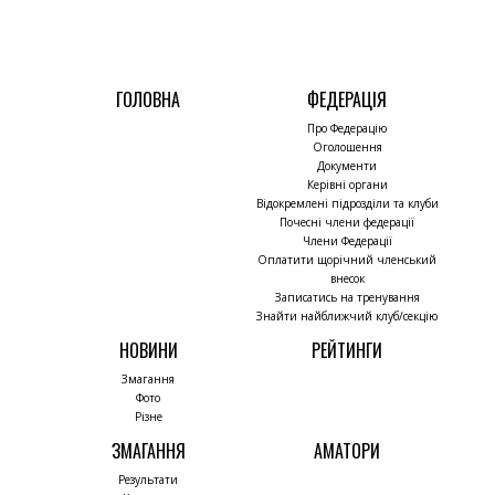
ГОЛОВНА
ФЕДЕРАЦІЯ
Про Федерацію
Оголошення
Документи
Керівні органи
Відокремлені підрозділи та клуби
Почесні члени федерації
Члени Федерації
Оплатити щорічний членський
внесок
Записатись на тренування
Знайти найближчий клуб/секцію
НОВИНИ
РЕЙТИНГИ
Змагання
Фото
Різне
ЗМАГАННЯ
АМАТОРИ
Результати