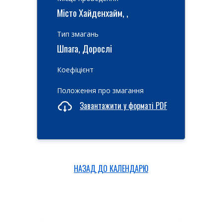
Місто Хайденхайм, ,
Тип змагань
Шпага, Дорослі
Коефіцієнт
Положення про змагання
Завантажити у форматі PDF
НАЗАД ДО КАЛЕНДАРЮ