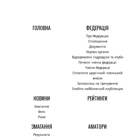
ГОЛОВНА
ФЕДЕРАЦІЯ
Про Федерацію
Оголошення
Документи
Керівні органи
Відокремлені підрозділи та клуби
Почесні члени федерації
Члени Федерації
Оплатити щорічний членський
внесок
Записатись на тренування
Знайти найближчий клуб/секцію
НОВИНИ
РЕЙТИНГИ
Змагання
Фото
Різне
ЗМАГАННЯ
АМАТОРИ
Результати