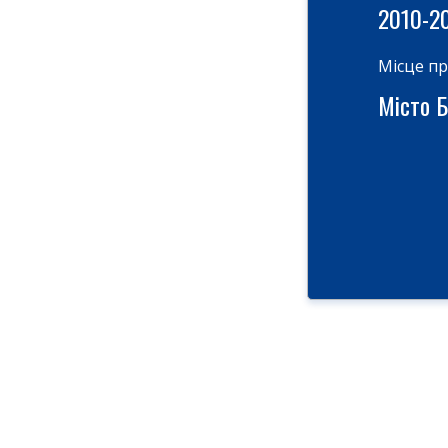
2010-2
Місце п
Місто Б