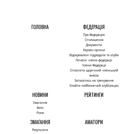
ГОЛОВНА
ФЕДЕРАЦІЯ
Про Федерацію
Оголошення
Документи
Керівні органи
Відокремлені підрозділи та клуби
Почесні члени федерації
Члени Федерації
Оплатити щорічний членський
внесок
Записатись на тренування
Знайти найближчий клуб/секцію
НОВИНИ
РЕЙТИНГИ
Змагання
Фото
Різне
ЗМАГАННЯ
АМАТОРИ
Результати