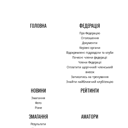
ГОЛОВНА
ФЕДЕРАЦІЯ
Про Федерацію
Оголошення
Документи
Керівні органи
Відокремлені підрозділи та клуби
Почесні члени федерації
Члени Федерації
Оплатити щорічний членський
внесок
Записатись на тренування
Знайти найближчий клуб/секцію
НОВИНИ
РЕЙТИНГИ
Змагання
Фото
Різне
ЗМАГАННЯ
АМАТОРИ
Результати