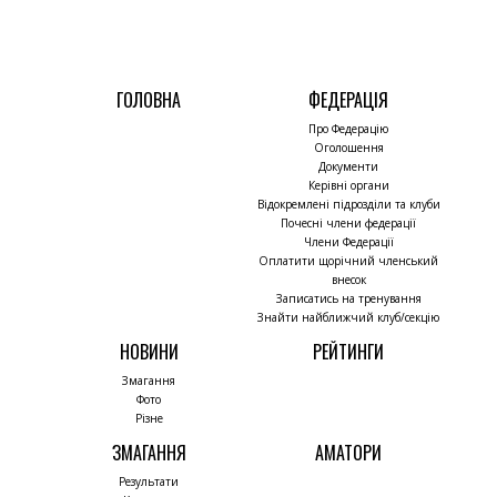
ГОЛОВНА
ФЕДЕРАЦІЯ
Про Федерацію
Оголошення
Документи
Керівні органи
Відокремлені підрозділи та клуби
Почесні члени федерації
Члени Федерації
Оплатити щорічний членський
внесок
Записатись на тренування
Знайти найближчий клуб/секцію
НОВИНИ
РЕЙТИНГИ
Змагання
Фото
Різне
ЗМАГАННЯ
АМАТОРИ
Результати