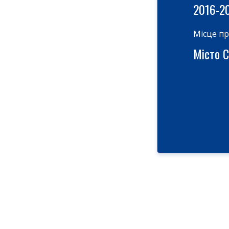
2016-2
Місце п
Місто С