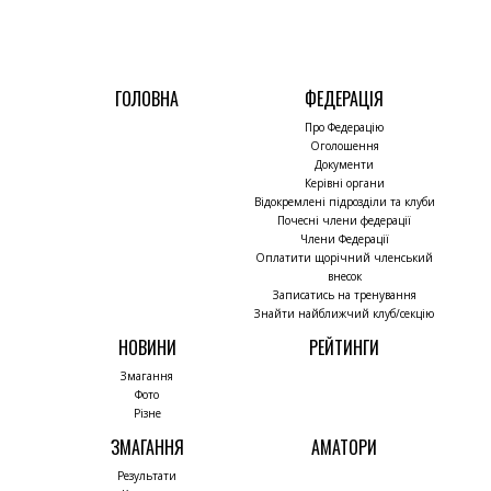
ГОЛОВНА
ФЕДЕРАЦІЯ
Про Федерацію
Оголошення
Документи
Керівні органи
Відокремлені підрозділи та клуби
Почесні члени федерації
Члени Федерації
Оплатити щорічний членський
внесок
Записатись на тренування
Знайти найближчий клуб/секцію
НОВИНИ
РЕЙТИНГИ
Змагання
Фото
Різне
ЗМАГАННЯ
АМАТОРИ
Результати