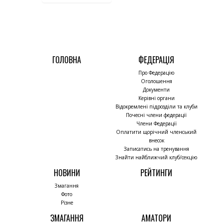
ГОЛОВНА
ФЕДЕРАЦІЯ
Про Федерацію
Оголошення
Документи
Керівні органи
Відокремлені підрозділи та клуби
Почесні члени федерації
Члени Федерації
Оплатити щорічний членський
внесок
Записатись на тренування
Знайти найближчий клуб/секцію
НОВИНИ
РЕЙТИНГИ
Змагання
Фото
Різне
ЗМАГАННЯ
АМАТОРИ