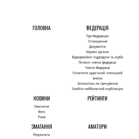
ГОЛОВНА
ФЕДЕРАЦІЯ
Про Федерацію
Оголошення
Документи
Керівні органи
Відокремлені підрозділи та клуби
Почесні члени федерації
Члени Федерації
Оплатити щорічний членський
внесок
Записатись на тренування
Знайти найближчий клуб/секцію
НОВИНИ
РЕЙТИНГИ
Змагання
Фото
Різне
ЗМАГАННЯ
АМАТОРИ
Результати