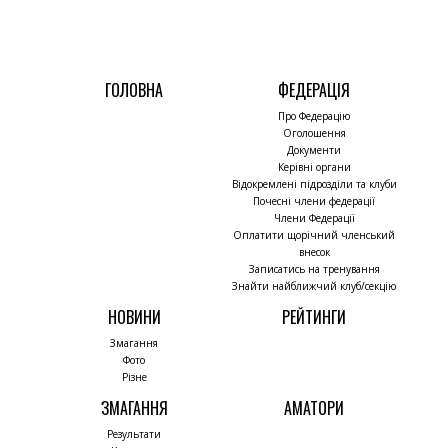
ГОЛОВНА
ФЕДЕРАЦІЯ
Про Федерацію
Оголошення
Документи
Керівні органи
Відокремлені підрозділи та клуби
Почесні члени федерації
Члени Федерації
Оплатити щорічний членський
внесок
Записатись на тренування
Знайти найближчий клуб/секцію
НОВИНИ
РЕЙТИНГИ
Змагання
Фото
Різне
ЗМАГАННЯ
АМАТОРИ
Результати