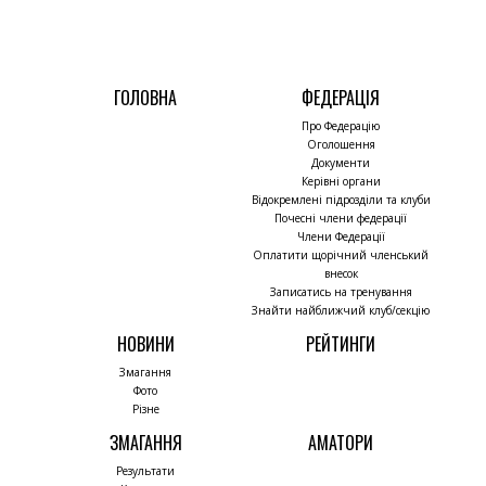
ГОЛОВНА
ФЕДЕРАЦІЯ
Про Федерацію
Оголошення
Документи
Керівні органи
Відокремлені підрозділи та клуби
Почесні члени федерації
Члени Федерації
Оплатити щорічний членський
внесок
Записатись на тренування
Знайти найближчий клуб/секцію
НОВИНИ
РЕЙТИНГИ
Змагання
Фото
Різне
ЗМАГАННЯ
АМАТОРИ
Результати