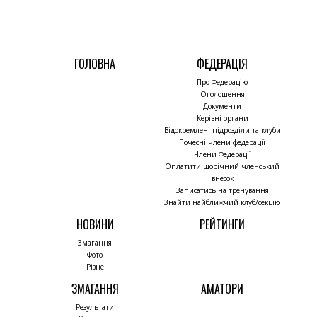
ГОЛОВНА
ФЕДЕРАЦІЯ
Про Федерацію
Оголошення
Документи
Керівні органи
Відокремлені підрозділи та клуби
Почесні члени федерації
Члени Федерації
Оплатити щорічний членський
внесок
Записатись на тренування
Знайти найближчий клуб/секцію
НОВИНИ
РЕЙТИНГИ
Змагання
Фото
Різне
ЗМАГАННЯ
АМАТОРИ
Результати