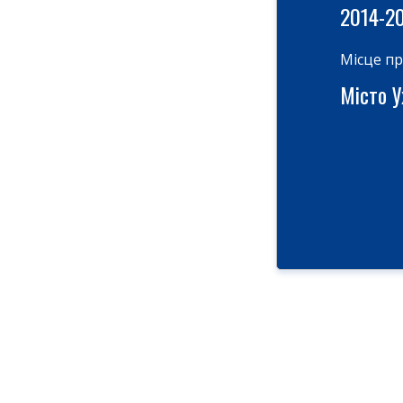
2014-2
Місце п
Місто У