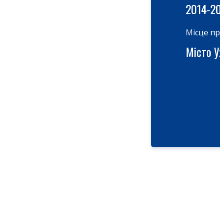
2014-2
Місце п
Місто У